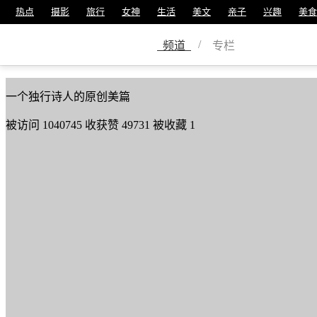
热点
摄影
旅行
女神
生活
美文
亲子
兴趣
美食
简人（李云良）
/
频道
专栏
美篇号
12451041
一个独行诗人的原创美篇
被访问
1040745
收获赞
49731
被收藏
1