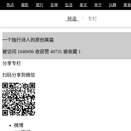
热点
摄影
旅行
女神
生活
美文
亲子
兴趣
美食
简人（李云良）
/
频道
专栏
美篇号
12451041
一个独行诗人的原创美篇
被访问
1040696
收获赞
49731
被收藏
1
分享专栏
扫码分享到微信
微博