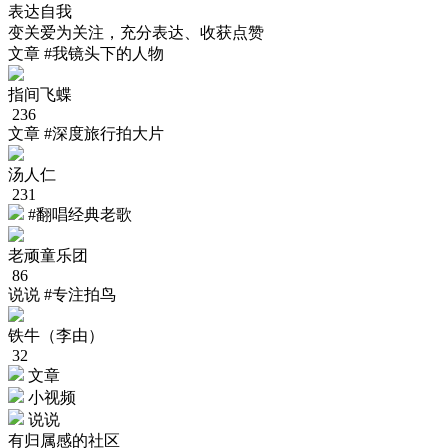
表达自我
变关爱为关注，充分表达、收获点赞
文章
#我镜头下的人物
指间飞蝶
236
文章
#深度旅行拍大片
汤人仁
231
#翻唱经典老歌
老顽童乐团
86
说说
#专注拍鸟
铁牛（李由）
32
文章
小视频
说说
有归属感的社区