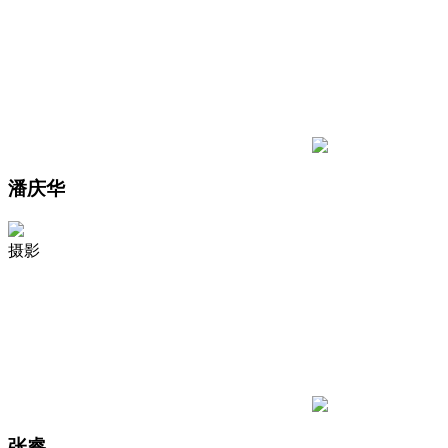
潘庆华
摄影
张睿