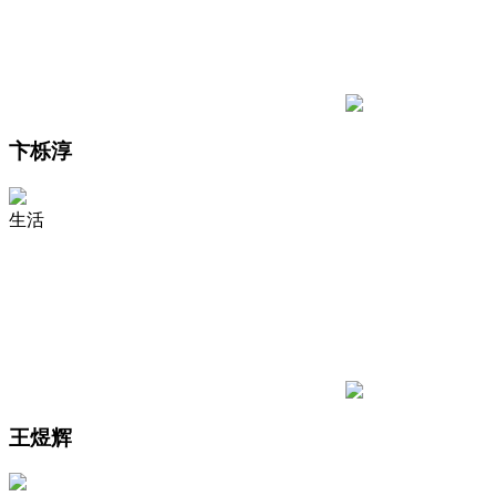
卞栎淳
生活
王煜辉