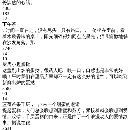
份淡然的心绪。
4363
183
22
下午茶
\"时间一直在走，没有尽头，只有路口。\"，倚坐在窗前，看
着木质香味的桌上，阳光细碎得如同点点星光，猫儿慵懒地躺
在沙发角落。那
2740
74
10
厨房小趣蛋挞
这盘刚出炉的蛋挞，很诱人吧！咬一口，口感也是非常的好
哦！平时我们在甜品店里却不一定有这么好的运气，可以吃到
新鲜出炉的蛋挞
3582
90
14
蓝莓芒果千层，与ta来一个甜蜜的邂逅
提起蛋糕，人们总会联想到甜蜜和芬芳，紧接着就会联想到爱
情。没错，千层蛋糕的由来，正是由于一个浪漫动人的爱情故
事。据说在很
3631