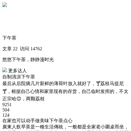
下载
美篇
访问
美篇
下午茶
文章 22 访问 14762
悠悠下午茶，静静漫时光
更多达人
自制清凉下午茶
最后从后院摘几片新鲜的薄荷叶放入就好了，🍸荔枝马提尼
🍸，根据自己心情和家里现有的存货，自己临时发挥的，不太
正宗哈😊，两颗荔枝
9251
504
124
在家也可以动手做美味下午茶点心
廣東人飲早茶是一種生活傳統，一般都是全家老小圍桌而坐，