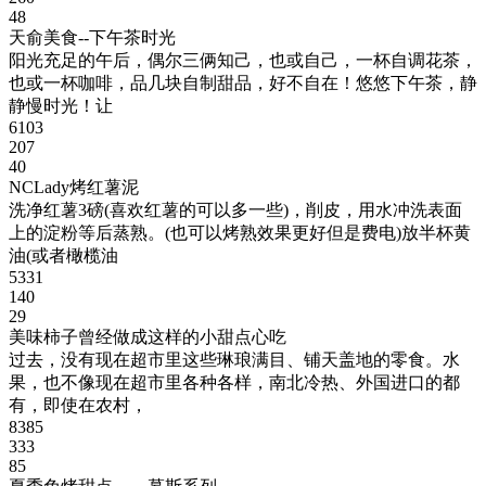
48
天俞美食--下午茶时光
阳光充足的午后，偶尔三俩知己，也或自己，一杯自调花茶，
也或一杯咖啡，品几块自制甜品，好不自在！悠悠下午茶，静
静慢时光！让
6103
207
40
NCLady烤红薯泥
洗净红薯3磅(喜欢红薯的可以多一些)，削皮，用水冲洗表面
上的淀粉等后蒸熟。(也可以烤熟效果更好但是费电)放半杯黄
油(或者橄榄油
5331
140
29
美味柿子曾经做成这样的小甜点心吃
过去，没有现在超市里这些琳琅满目、铺天盖地的零食。水
果，也不像现在超市里各种各样，南北冷热、外国进口的都
有，即使在农村，
8385
333
85