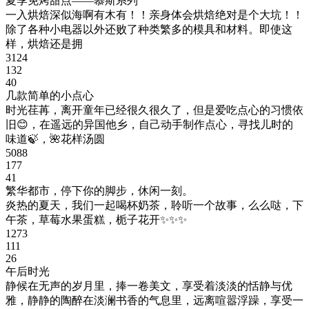
夏季免烤甜点——慕斯系列
一入烘焙深似海啊有木有！！亲身体会烘焙绝对是个大坑！！
除了各种小电器以外还败了种类繁多的模具和材料。即使这
样，烘焙还是拥
3124
132
40
几款简单的小点心
时光荏苒，离开童年已经很久很久了，但是爱吃点心的习惯依
旧😊，在遥远的异国他乡，自己动手制作点心，寻找儿时的
味道🍃，🌺花样汤圆
5088
177
41
繁华都市，停下你的脚步，休闲一刻。
炎热的夏天，我们一起喝杯奶茶，聆听一个故事，么么哒，下
午茶，草莓水果蛋糕，栀子花开✨✨✨
1273
111
26
午后时光
静候在无声的岁月里，捧一卷美文，享受着淡淡的恬静与优
雅，静静的陶醉在淡澜书香的气息里，远离喧嚣浮躁，享受一