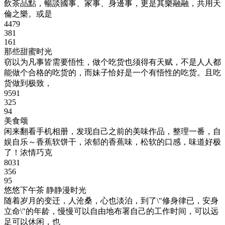
飲茶品點，暢談國事、家事、身邊事，更是其樂融融，共用天
倫之樂。或是
4479
381
161
那些甜蜜时光
窃以为凡事皆需要悟性，做个吃货也须得有天赋，不是人人都
能做个合格的吃货的，而妹子恰好是一个有悟性的吃货。且吃
货做到极致，
9591
325
94
美食颂
闲来翻看手机相册，发现自己之前的美味作品，整理一番，自
娱自乐～香蕉软饼干，浓郁的香蕉味，松软的口感，味道好极
了！浓情巧克
8031
356
95
悠悠下午茶 静静漫时光
随着岁月的变迁，人沧桑，心也淡泊，到了\"修身律已，安身
立命\"的年龄，慢慢可以自由地布署自己的工作时间，可以远
足可以休闲，也