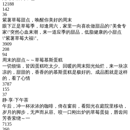
12188
142
36
紫薯草莓甜点，唤醒你美好的周末
眼下正是草莓季，却逢周六，家里一向喜欢做甜品的\"美食专
家\"突然心血来潮，来一道应季的甜品，低脂健康的小甜点
\"紫薯草莓大福\"。
3909
208
94
周末的甜点～～草莓慕斯蛋糕
一切烦恼，皆因蛋糕吃太少。回暖的周末阳光灿烂，来一块凉
凉的，甜甜的，香香的的慕斯蛋糕是极好的。成品图就是这样
的，看了心情
3787
155
37
静·享·下午茶
午后，冲一杯浓浓的咖啡，倚在窗前，看阳光在庭院里移动，
岁月的脚步，无声而从容。咬一口刚出炉的草莓蛋挞，唇齿间
芳香萦绕～一
7135
260