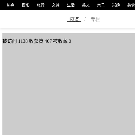
热点
摄影
旅行
女神
生活
美文
亲子
兴趣
美食
花非花
/
频道
专栏
美篇号
26209336
被访问
1138
收获赞
407
被收藏
0