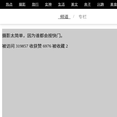
热点
摄影
旅行
女神
生活
美文
亲子
兴趣
美食
左眼寂寞
/
频道
专栏
美篇号
740447
摄影太简单，因为谁都会按快门。
被访问
319857
收获赞
6976
被收藏
2