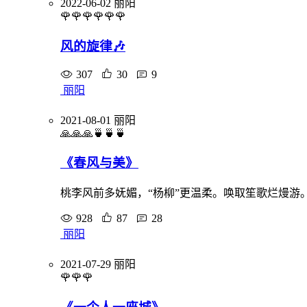
2022-06-02
丽阳
🌹🌹🌹🌹🌹🌹
风的旋律🎶
307
30
9
丽阳
2021-08-01
丽阳
🙏🙏🙏🍵🍵🍵
《春风与美》
桃李风前多妩媚，“杨柳”更温柔。唤取笙歌烂熳游
928
87
28
丽阳
2021-07-29
丽阳
🌹🌹🌹