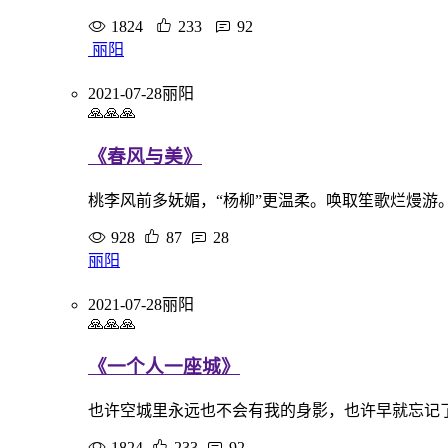
1824
233
92
丽阳
2021-07-28
丽阳
🙏🙏🙏
《春风与美》
桃李风前多妩媚，“杨柳”更温柔。唤取笙歌烂熳游
928
87
28
丽阳
2021-07-28
丽阳
🙏🙏🙏
《一个人一座城》
也许空城里永远也不会有我的身影，也许早就忘记
1824
233
92