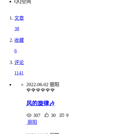
QQ空间
文章
38
收藏
6
评论
1141
2022-06-02
丽阳
🌹🌹🌹🌹🌹🌹
风的旋律🎶
307
30
9
丽阳