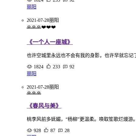
丽阳
2021-07-28
丽阳
🙏🙏🙏❤️❤️❤️
《一个人一座城》
也许空城里永远也不会有我的身影，也许早就忘记
1824
233
92
丽阳
2021-07-28
丽阳
🙏🙏🙏
《春风与美》
桃李风前多妩媚，“杨柳”更温柔。唤取笙歌烂熳游
928
87
28