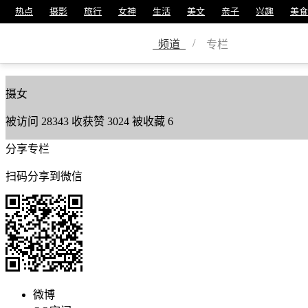
热点
摄影
旅行
女神
生活
美文
亲子
兴趣
美食
丽阳
/
频道
专栏
美篇号
785034
摄女
被访问
28343
收获赞
3024
被收藏
6
分享专栏
扫码分享到微信
微博