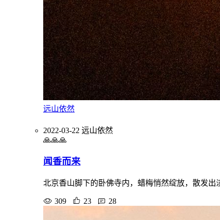
远山依然
2022-03-22
远山依然
🙏🙏🙏
闻香而来
北京香山脚下的卧佛寺内，蜡梅悄然绽放，散发出
309
23
28