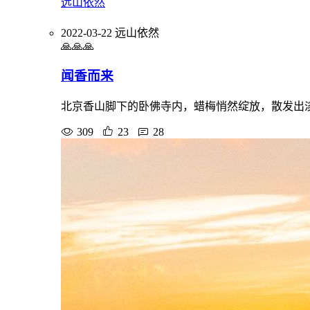
远山依然
2022-03-22
远山依然
🙏🙏🙏
闻香而来
北京香山脚下的卧佛寺内，蜡梅悄然绽放，散发出
309
23
28