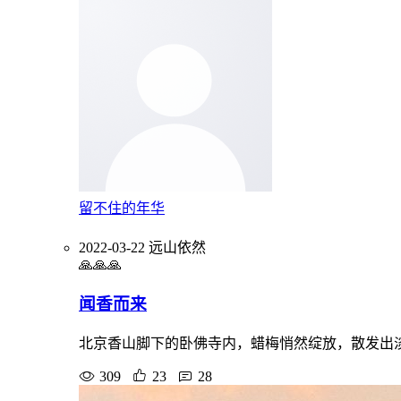
留不住的年华
2022-03-22
远山依然
🙏🙏🙏
闻香而来
北京香山脚下的卧佛寺内，蜡梅悄然绽放，散发出
309
23
28