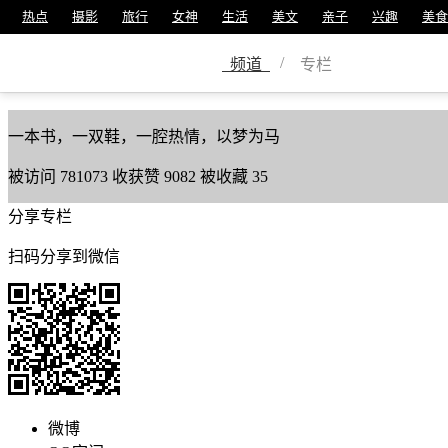
热点
摄影
旅行
女神
生活
美文
亲子
兴趣
美食
远山依然
/
频道
专栏
美篇号
3247366
一本书，一双鞋，一腔热情，以梦为马
被访问
781073
收获赞
9082
被收藏
35
分享专栏
扫码分享到微信
微博