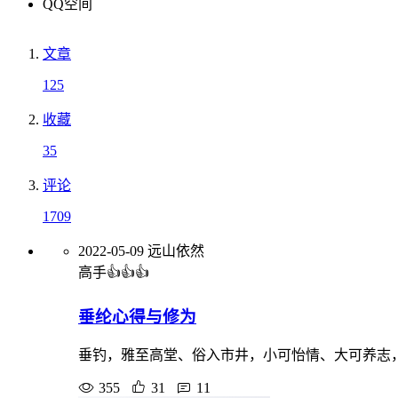
QQ空间
文章
125
收藏
35
评论
1709
2022-05-09
远山依然
高手👍👍👍
垂纶心得与修为
垂钓，雅至高堂、俗入市井，小可怡情、大可养志
355
31
11