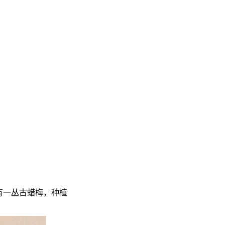
有一丛古蜡梅，种植