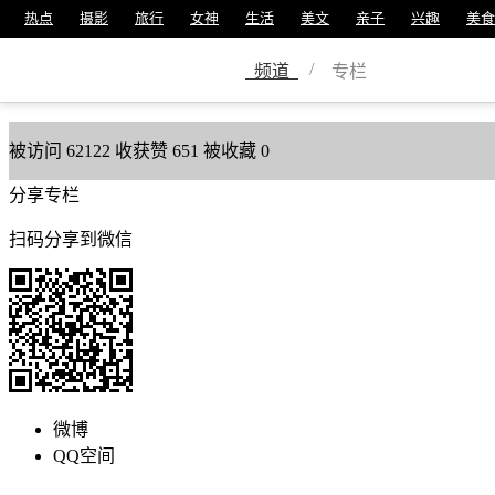
热点
摄影
旅行
女神
生活
美文
亲子
兴趣
美食
王萌
/
频道
专栏
美篇号
13782194
被访问
62122
收获赞
651
被收藏
0
分享专栏
扫码分享到微信
微博
QQ空间