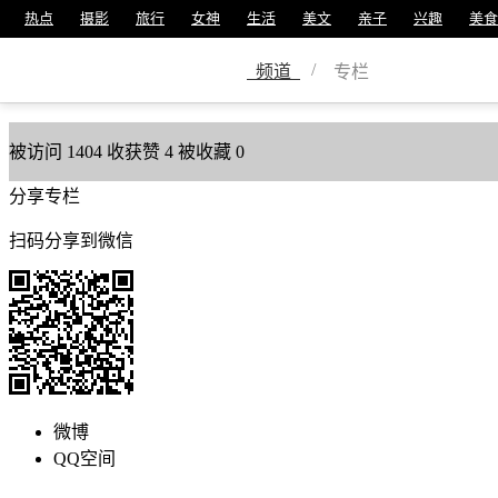
热点
摄影
旅行
女神
生活
美文
亲子
兴趣
美食
医大二院
/
频道
专栏
美篇号
503546613
被访问
1404
收获赞
4
被收藏
0
分享专栏
扫码分享到微信
微博
QQ空间