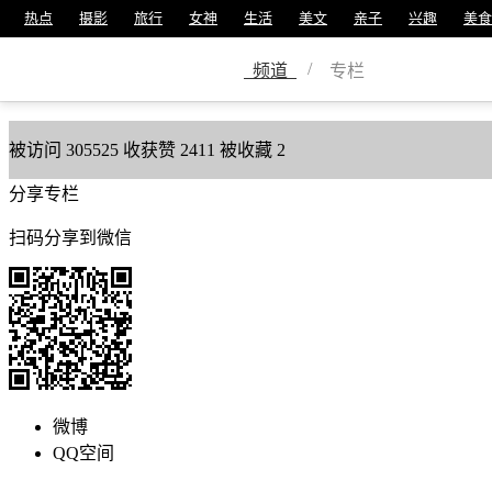
热点
摄影
旅行
女神
生活
美文
亲子
兴趣
美食
沐雨
/
频道
专栏
美篇号
43063731
被访问
305525
收获赞
2411
被收藏
2
分享专栏
扫码分享到微信
微博
QQ空间