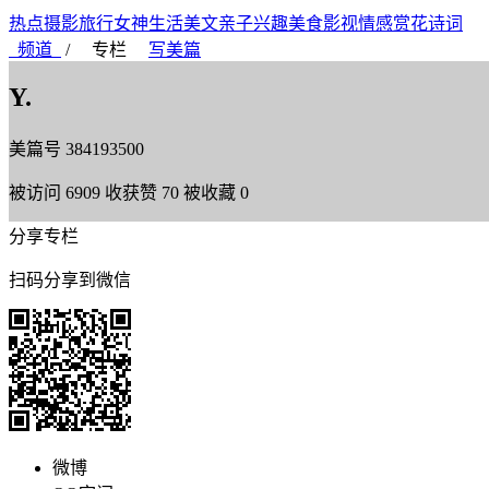
热点
摄影
旅行
女神
生活
美文
亲子
兴趣
美食
影视
情感
赏花
诗词
频道
/
专栏
写美篇
Y.
美篇号
384193500
被访问
6909
收获赞
70
被收藏
0
分享专栏
扫码分享到微信
微博