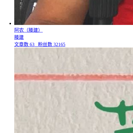
阿农（滕建）
滕建
文章数
63
粉丝数
32165