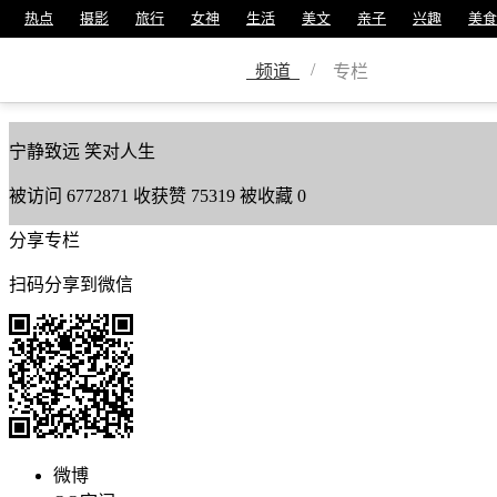
热点
摄影
旅行
女神
生活
美文
亲子
兴趣
美食
金鍂鑫𨰻
/
频道
专栏
美篇号
19087737
宁静致远 笑对人生
被访问
6772871
收获赞
75319
被收藏
0
分享专栏
扫码分享到微信
微博