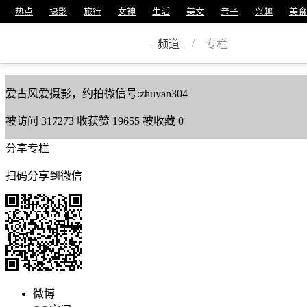
热点
摄影
旅行
女神
生活
美文
亲子
兴趣
美食
笑格格
/
频道
专栏
美篇号
1326536
爱古风爱摄影，约拍微信号:zhuyan304
被访问
317273
收获赞
19655
被收藏
0
分享专栏
扫码分享到微信
微博