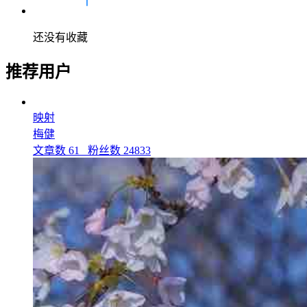
还没有收藏
推荐用户
映射
梅健
文章数
61
粉丝数
24833