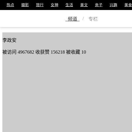
热点
摄影
旅行
女神
生活
美文
亲子
兴趣
美食
龙在天
/
频道
专栏
美篇号
6506527
李政安
被访问
4967682
收获赞
156218
被收藏
10