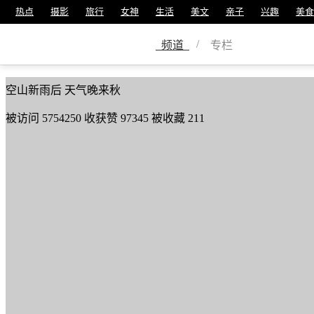
热点
摄影
旅行
女神
生活
美文
亲子
兴趣
美食
zhangyuhua
/
频道
专栏
美篇号
61563463
空山新雨后 天气晚来秋
被访问
5754250
收获赞
97345
被收藏
211