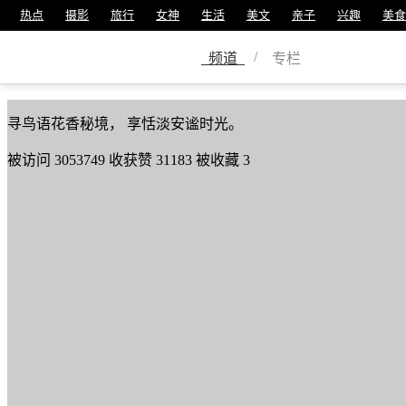
热点
摄影
旅行
女神
生活
美文
亲子
兴趣
美食
军歌嘹亮
/
频道
专栏
美篇号
55778727
寻鸟语花香秘境， 享恬淡安谧时光。
被访问
3053749
收获赞
31183
被收藏
3