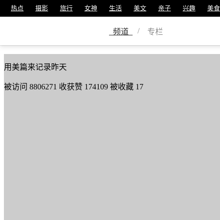
热点
摄影
旅行
女神
生活
美文
亲子
兴趣
美食
徐顺荣
/
频道
专栏
美篇号
4115576
用美篇来记录昨天
被访问
8806271
收获赞
174109
被收藏
17