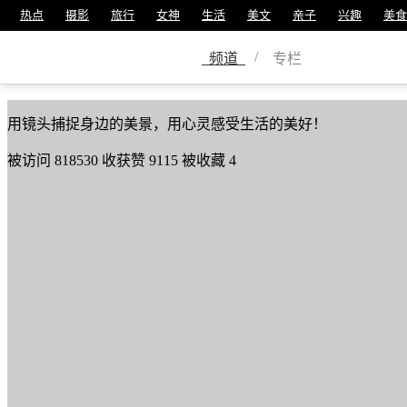
热点
摄影
旅行
女神
生活
美文
亲子
兴趣
美食
徐隆沽
/
频道
专栏
美篇号
30209273
用镜头捕捉身边的美景，用心灵感受生活的美好！
被访问
818530
收获赞
9115
被收藏
4