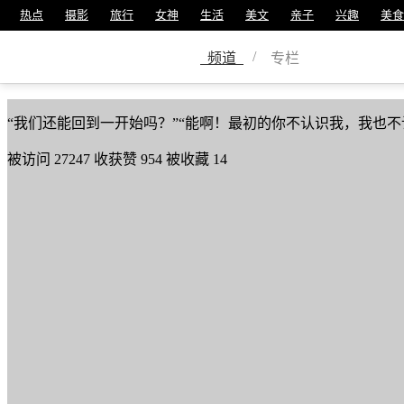
热点
摄影
旅行
女神
生活
美文
亲子
兴趣
美食
远妄
/
频道
专栏
美篇号
11157233
“我们还能回到一开始吗？”“能啊！最初的你不认识我，我也不
被访问
27247
收获赞
954
被收藏
14