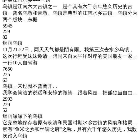
乌镇是江南六大古镇之一，是个具有六千余年悠久历史的古
镇，曾名乌墩和青墩。乌镇是典型的江南水乡古镇，乌镇分为
两个版块，东栅
5945
259
82
烟雨乌镇
11月21-22日，两天天气都是阴有雨。我第三次去水乡乌镇，
这次行程受妹妹邀请，陪同来自太平洋对岸的美国朋友一家，
一行10人自驾游
7650
225
63
乌镇，来过就不曾离开…
我学会简洁的说话和安静的微笑，跟着风走，把孤独当自由…
2993
229
52
烟雨濛濛下的乌镇
它完整地保存着原有晚清和民国时期水乡古镇的风貌和格局，
素有“鱼米之乡和丝绸之府”之称，具有六千年悠久历史，我数
次踏入乌镇