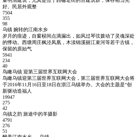
量明清建筑，尤其是位于西栅老街的古建筑群，保存相当完
好。民居外观整
7504
355
98
乌镇 婉转的江南水乡
岁月的痕迹，自窗棂间点滴漏出，如风过琴弦拨动了灵魂深处
的悸动。西塘周庄枫泾凤凰，木渎锦溪丽江束河等若干古镇，
保留的原始气
5941
234
40
鸟瞰乌镇 迎第三届世界互联网大会
鸟瞰乌镇迎第三届世界互联网大会，第三届世界互联网大会将
于2016年11月16日至18日在浙江乌镇举办。大会的主题是“创
新驱动造福人
19947
275
42
乌镇之韵 旅途中的羊摄影
4791
276
51
醉美江南水乡-----乌镇