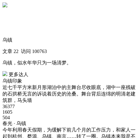
下载
美篇
访问
美篇
乌镇
文章 22 访问 100763
乌镇，似水年华只为一场清梦。
更多达人
乌镇印象
近七千平方米新月形湖泊中的主舞台尽收眼底，湖中一座残破
的石拱桥无言的诉说着历史的沧桑。舞台背后连绵的明清老建
筑群，马头墙
36377
1605
504
春光 · 乌镇
今年利用春天假期，为缓解下前几个月的工作压力，和家人一
起到杭州、婺源、乌镇、南京……转了一圈。乌镇本来我是不