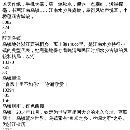
以天作纸，手机为毫，蘸一笔秋水，偶遇一点胭红，泼墨挥
毫，书画江南乌镇……江南水乡展旖旎，屋衍风铃声悦耳，小
桥蕴涵古城貌，
8082
324
81
醉美乌镇
乌镇地处浙江嘉兴桐乡，离上海140公里。是江南水乡特征小
镇的典型代表，她完整地保存着晚清和民国时期水乡古镇的风
貌和格局，以河
13370
345
83
乌镇望津
‘’春风十里不如你‘’！谢谢欣赏！
10394
505
156
乌镇烟雨，夜色西栅
乌镇，2014年11月，钦定为世界互相网大会的永久会址。互联
网十，乌镇蜚名世界。乌镇素有“鱼米之乡，丝绸之府“之称。
为浙江省历