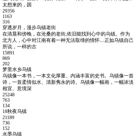
太想来的，因
29356
1163
316
穿透岁月，漫步乌镇老街
在清晨和傍晚，在沧桑的老街,依旧能找到心中的乌镇。作为
北方人，心中对江南有着一种无法取缔的情怀…正如乌镇自己
所说，一样的古
15891
869
202
梦里水乡乌镇
乌镇像一本书，一本文化厚重、内涵丰富的史书。乌镇像一首
诗，一首柔情似水、清新隽永的诗。乌镇像一幅画，一幅浓淡
相宜、意境深
25248
763
134
18秋夜乌镇
21189
736
152
水墨乌镇