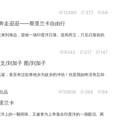
12490
377
64
奔走迢迢——斯里兰卡自由行
傍晚五点，再次来到海边，迎候一场印度洋日落。迎风而立，只见日落前的天空渐渐被染成金色，在明洁、流转的云朵的映衬下，有一种
9342
517
147
锡兰的微笑 文/刘加子 图/刘加子
这里让我流连忘返，甚至有过欲将他乡为故乡的冲动！但是我始终没有忘却我来斯里兰卡的初衷----摄影创作，我要用最美的摄影语言，
出品
10608
388
84
里兰卡
斯里兰卡--印度洋上的一颗明珠，又被誉为上帝落在印度洋的一滴眼泪。两年前的一天，我有幸踏上这座被马可波罗认为最美丽的岛屿。