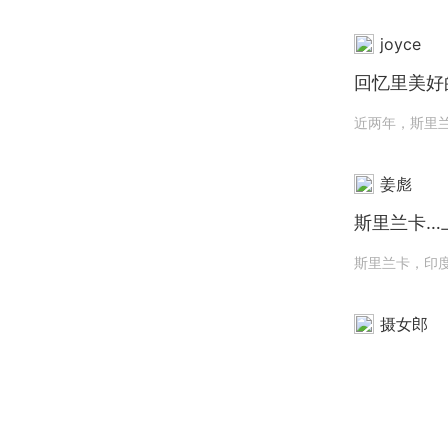
joyce
回忆里美好
姜彪
斯里兰卡…
摄女郎