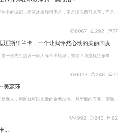
一直想写篇斯里兰卡的游记，提笔才发现很困难，不是没东西可以写，而是精彩太多，难以取舍。受限于美篇50张图的规定，只能写些感
6067
292
77
🇱🇰斯里兰卡，一个让我怦然心动的美丽国度
真的是很偶然，第一次先生提议一家人春节出境游，去哪？我是犹犹豫豫…反反复复…茫茫然不知所从，突然它的出现，马上就决定了，
6009
246
71
--美蕊莎
美蕊莎是一片平易近人，用脚就可以丈量的金色沙滩。月牙般的海滩、清澈的海水、明媚的阳光，这里是寻找清静海滩的旅行者的理想之
4992
243
62
卡…