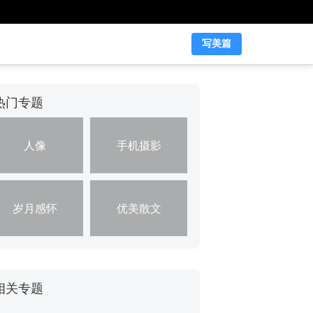
写美篇
热门专题
人像
手机摄影
岁月感怀
优美散文
相关专题