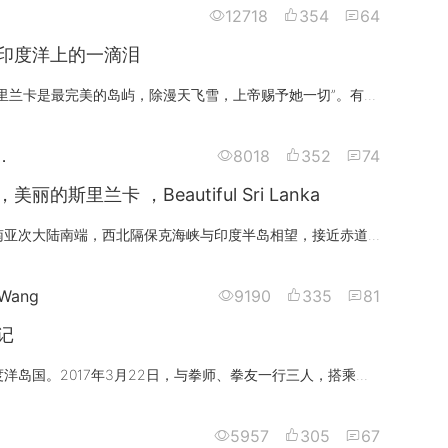
12718
354
64
印度洋上的一滴泪
马可波罗说”斯里兰卡是最完美的岛屿，除漫天飞雪，上帝赐予她一切”。有人说:她是马尔代夫、肯尼亚、印度的混合体，第一天的早餐
．
8018
352
74
丽的斯里兰卡 ，Beautiful Sri Lanka
斯里兰卡位于南亚次大陆南端，西北隔保克海峡与印度半岛相望，接近赤道，终年如夏。斯里兰卡全国65610平方公里，分为９个省25个县
 Wang
9190
335
81
记
斯里兰卡，印度洋岛国。2017年3月22日，与拳师、拳友一行三人，搭乘东航MU231航班，直飞这片光明富庶的土地😃😃😃，这就是第一天啦！
5957
305
67