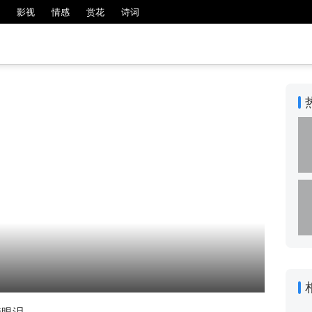
影视
情感
赏花
诗词