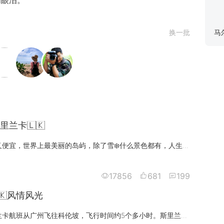
滴眼泪。
换一批
马
里兰卡🇱🇰
斯里兰卡好玩又便宜，世界上最美丽的岛屿，除了雪❄️什么景色都有，人生必去之地哦！2017年2月18日，我们踏上这片神秘的国度，开
17856
681
199
🇰风情风光
我们乘坐斯里兰卡航班从广州飞往科伦坡，飞行时间约5个多小时。斯里兰卡与我国的时差是两个半小时。在机场出口换币，200人民币换