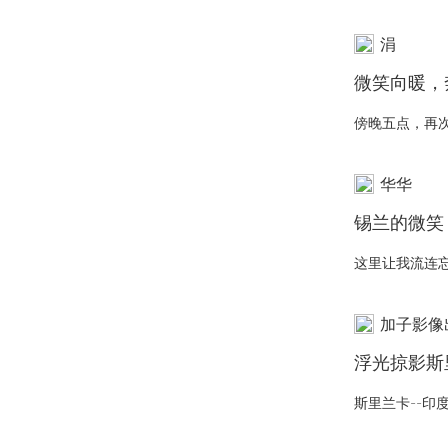
涓
微笑向暖，
华华
加子影像
浮光掠影斯