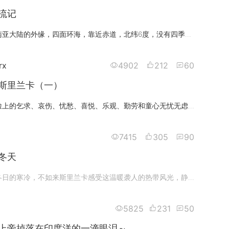
流记
斯里兰卡地处南亚大陆的外缘，四面环海，靠近赤道，北纬6度，没有四季变化，只有旱季和雨季。以美丽的宝石，优质的红茶，如梦境般
rx
4902
212
60
斯里兰卡（一）
从他们一张张脸上的乞求、哀伤、忧愁、喜悦、乐观、勤劳和童心无忧无虑，告诉了我一个真实的斯里兰卡~深邃的眼神，快乐的老头，一
7415
305
90
冬天
如果你厌倦了冬日的寒冷，不如来斯里兰卡感受这温暖袭人的热带风光，静静的坐在海边聆听大海的涛声，看潮起潮落，看风起云涌。欣
5825
231
50
上帝掉落在印度洋的一滴眼泪～