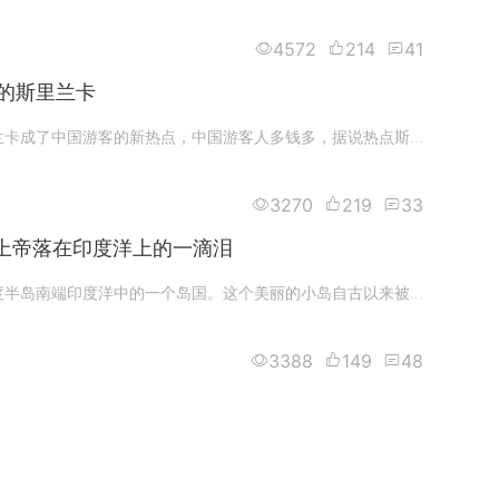
4572
214
41
的斯里兰卡
近两年，斯里兰卡成了中国游客的新热点，中国游客人多钱多，据说热点斯里兰卡小贩也开始学会伸手要钱了。本篇为前年随户外自助团
3270
219
33
上帝落在印度洋上的一滴泪
斯里兰卡，印度半岛南端印度洋中的一个岛国。这个美丽的小岛自古以来被称为“海上十字路口”，也称作“上帝凝视的岛屿”，人们叫
3388
149
48