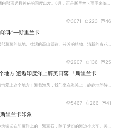
2017，我们随团向那遥远且神秘的国度出发。6月，正是斯里兰卡雨季来临的时候，我们由上海浦东国际机场飞抵斯里兰卡首都科伦坡。飞
3071
223
46
的珍珠”—斯里兰卡
金色的海滩、郁郁葱葱的低地、壮观的高山景致、芬芳的植物、清新的奇花异草、奇异的野生动物、有美丽的海滩，茶园和古城。这就是
2907
136
25
醉美日落 「斯里兰卡
Hikkaduwa，悄悄爱上这个地方！迎着海风，我们坐在海滩上，静静地等待她的日落，感受来自印度洋的每一分每一秒！大海如水的柔光突
5467
266
41
 斯里兰卡印象
斯里兰卡，被称为镶嵌在印度洋上的一颗宝石，除了梦幻的海边小火车、美丽的热带风光外，还有兰卡人友善而灿烂的笑容。怡人的风景