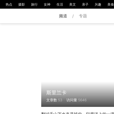
热点
摄影
旅行
女神
生活
美文
亲子
兴趣
美食
频道
专题
/
斯里兰卡
文章数
53
访问量
5646