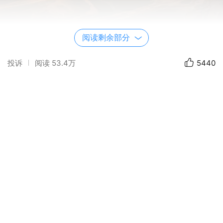
阅读剩余部分
投诉
阅读
53.4万
5440
罗布泊和因它而繁盛的楼兰古国，一度吸引了很多国内
外的探险者。几千年来，不少中外探险家来罗布泊考
察，写下了许多专著和名篇，发表了不少有关罗布泊的
报道。但是，由于各种局限和偏见，也制造了许多讹
误，还有地质学家彭家木的失踪及探险家余纯顺的死
亡，都为罗布泊罩上了神秘的色彩。
2016年上半年始，一群志同道合、来自全国各地的累
计152名摄影师集结在哈密，分批驾乘专业的沙漠之王
4驱越野车浩浩荡荡踏上了征程！勇于探索留给未来的
自己，把曾经的经历载入自己的日志！