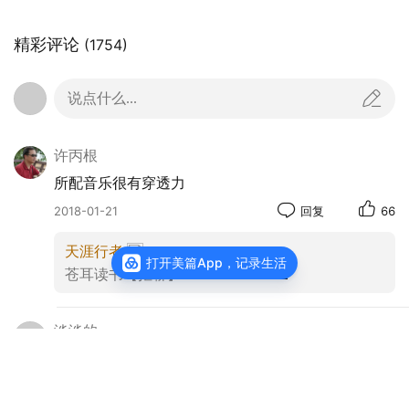
精彩评论
(1754)
说点什么...
许丙根
所配音乐很有穿透力
2018-01-21
回复
66
天涯行者
：🙏🙏🙏
打开美篇App，记录生活
苍耳读书【拒聊】
：🙏🙏🙏🙏🙏🙏
淡淡的
策划、总指挥：保哥
摄影：保哥、秦淮一叔、小二哥、云飘、云山虎影、毅
勇者的大美天下，多谢保哥让我们看到新疆的另类的
惊魂的美
力视觉、林中响箭、欧阳宏生、瑛子、花予树等
参与车队：戈壁铁驴、大漠飞虎4驱越野车队
2018-01-16
回复
54