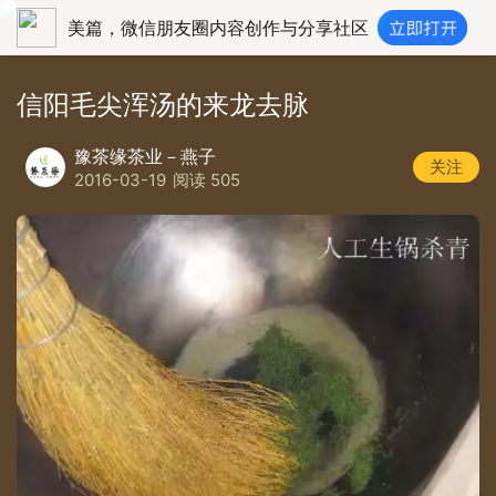
美篇，微信朋友圈内容创作与分享社区
信阳毛尖浑汤的来龙去脉
豫茶缘茶业－燕子
关注
2016-03-19
阅读 505