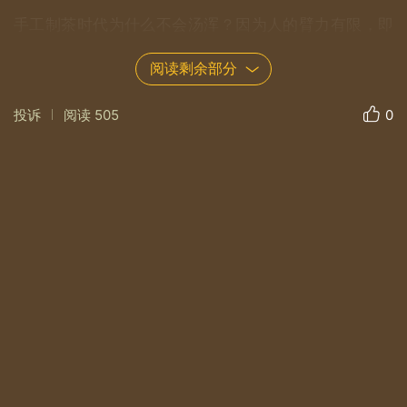
手工制茶时代为什么不会汤浑？因为人的臂力有限，即
便再用力，也无法达到今天机械揉捻的力度。大概2000
阅读剩余部分
年以后，机械慢慢的取代手工制茶，信阳毛尖浑汤问题
就慢慢出现了。
投诉
阅读
505
0
首先，机械制茶不会必然导致浑汤，浑汤是机械揉捻
（包括揉捻机、炒茶机、理条机）过度的产物。
为什么现在市场上这么多浑汤的茶，甚至于有人戏谑信
阳毛尖是“小混蛋”（“小”指芽小，干茶条形小，“混”就是
茶汤浑浊，“蛋”意“淡”，茶味淡）。信阳毛尖浑汤源于信
阳毛尖市场对信阳毛尖“小”的病态的追求，关于这点，
我想涉足茶行业的茶农和茶商是有切身体会的，局外人
可能无法理解这点。在信阳最大的一级茶叶交易市场浉