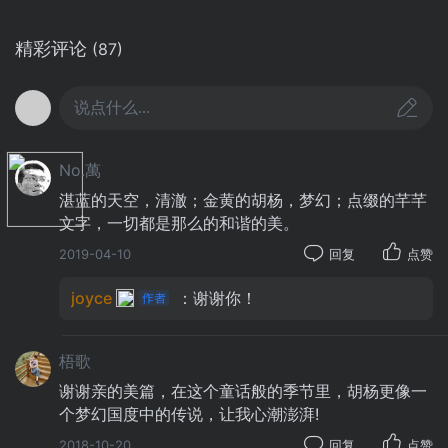
精彩评论
(87)
说点什么...
No.萬
湛蓝的天空，清澈；金黄的胡杨，梦幻；点缀的芊芊
文字，一切都是那么的和谐的美。
2019-04-10
回复
点赞
joyce
：谢谢你！
梧歌
谢谢亲的美篇，在这个童话般的季节里，胡杨更像一
个梦幻国度中的传说，让我心潮澎湃!
2018-10-20
回复
点赞