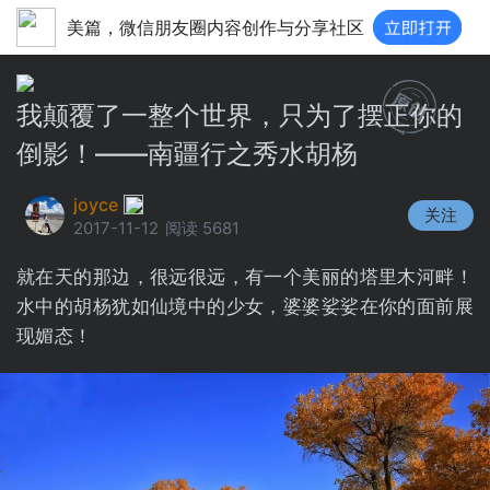
美篇，微信朋友圈内容创作与分享社区
我颠覆了一整个世界，只为了摆正你的
倒影！——南疆行之秀水胡杨
joyce
关注
2017-11-12
阅读 5681
就在天的那边，很远很远，有一个美丽的塔里木河畔！
水中的胡杨犹如仙境中的少女，婆婆娑娑在你的面前展
现媚态！