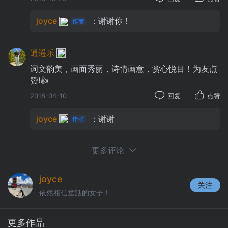
joyce
：谢谢你！
逍遥乐
词文韵美，画面秀丽，诗情画意，赏心悦目！为友点
赞!👍
2018-04-10
回复
点赞
joyce
：谢谢
更多评论
joyce
关注
依然相信童話的女子！
更多作品