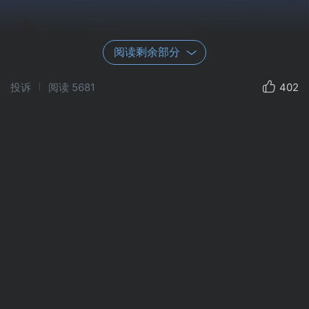
阅读剩余部分
投诉
阅读
5681
402
深秋时节，金色的胡杨把塔里木河两岸妆点的如诗如
画，灿烂辉煌。