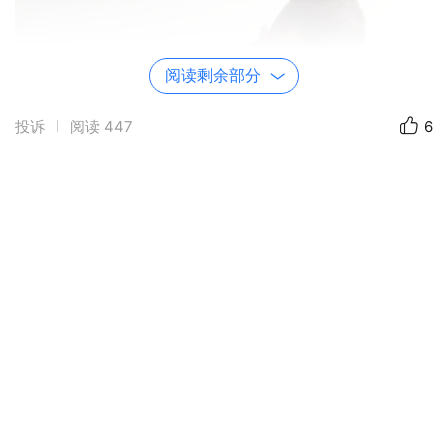
阅读剩余部分
投诉
阅读
447
6
汉语学习热的出现和持续，与中国的快速发展密不可
分，也与中英两国之间文化、经济合作的发展步伐一
致。英国近年不仅在越来越多的高校开设系统性的汉语
课程，还着手在中小学校推广汉语教学。