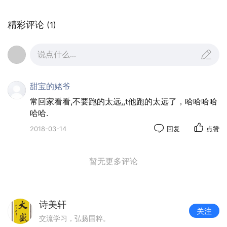
去年9月，英国教育部启动"卓越汉语教学"项目，投资
1000万英镑（约合8762万元人民币），计划4年内培
精彩评论
(1)
养至少5000名能流利使用汉语的中学生，同时培养
100名中文教师。项目负责人介绍说，目前已有14所学
说点什么...
校参与该项目，学生、家长和校方反馈都相当积极。今
年9月份，又有20多所新的学校加入这个汉语教学项
目。
甜宝的姥爷
常回家看看,不要跑的太远,,t他跑的太远了，哈哈哈哈
语言，是文化的载体、沟通的桥梁。学习汉语对英国学
哈哈.
生来说，不仅是了解中国博大文化的重要方式，也是开
2018-03-14
回复
点赞
拓沟通世界的重要机会。越来越多的英国学生对中国怀
有极大的好奇，希望了解她、走近她，涌动在英国各地
暂无更多评论
的汉语热正是满足他们愿望的最好渠道。
（来源：人民日报）
诗美轩
关注
交流学习，弘扬国粹。