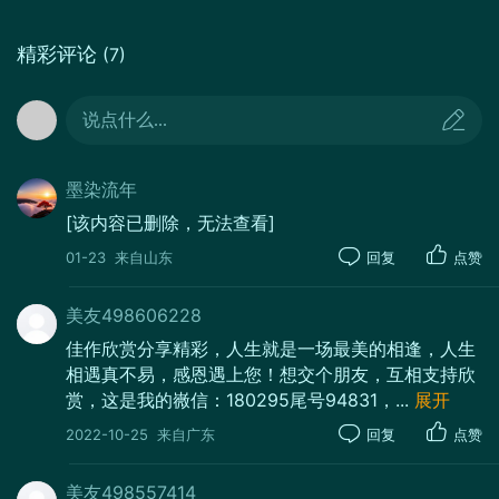
精彩评论
(7)
说点什么...
墨染流年
[该内容已删除，无法查看]
01-23
来自山东
回复
点赞
美友498606228
佳作欣赏分享精彩，人生就是一场最美的相逢，人生
相遇真不易，感恩遇上您！想交个朋友，互相支持欣
赏，这是我的嶶信：180295尾号94831，
...
展开
2022-10-25
来自广东
回复
点赞
美友498557414