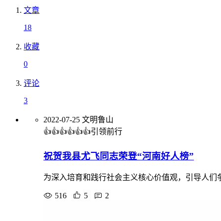
文章
18
收藏
0
评论
3
2022-07-25
文明鲁山
👍👍👍👍👍👍引领前行
祝贺我县尤飞同志荣登“河南好人榜”
为深入培育和践行社会主义核心价值观，引导人们
516
5
2