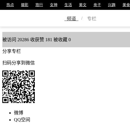
热点
摄影
旅行
女神
生活
美文
亲子
兴趣
美食
文明鲁山
/
频道
专栏
美篇号
68852576
被访问
20286
收获赞
181
被收藏
0
分享专栏
扫码分享到微信
微博
QQ空间