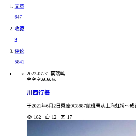
文章
647
收藏
9
评论
5841
2022-07-31
蔡瑞鸣
🌹🌹🌹🙏🙏🙏
川西行摄
于2021年6月2日乘座9C8887航班号从上海
182
12
17