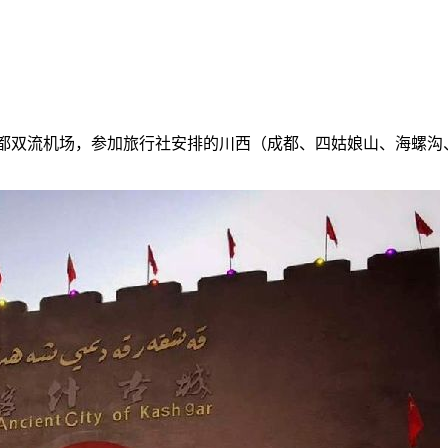
虹挢～成都双流机场，参加旅行社安排的川西（成都、四姑娘山、海螺