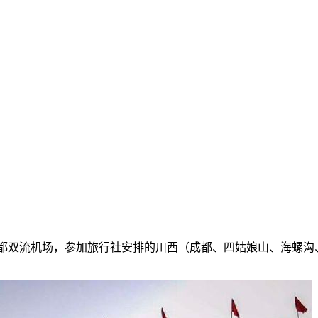
虹挢～成都双流机场，参加旅行社安排的川西（成都、四姑娘山、海螺