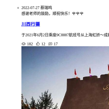
2022-07-27
蔡瑞鸣
感谢老师的鼓励，顺祝快乐！🌹🌹🌹
川西行摄
于2021年6月2日乘座9C8887航班号从上海
182
12
17