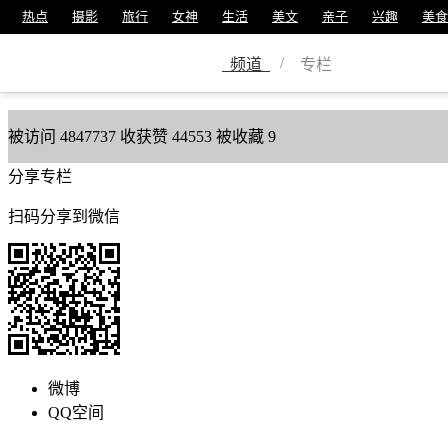
热点
摄影
旅行
女神
生活
美文
亲子
兴趣
美食
蔡瑞鸣
/
频道
专栏
美篇号
62900925
被访问
4847737
收获赞
44553
被收藏
9
分享专栏
扫码分享到微信
微博
QQ空间