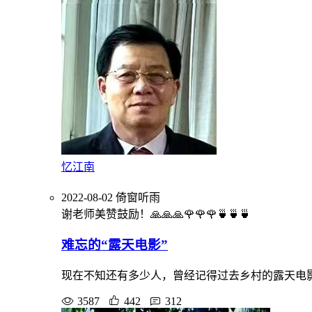
忆江南
2022-08-02
倚窗听雨
谢老师美赞鼓励！🙏🙏🙏🌹🌹🌹🍵🍵🍵
难忘的“露天电影”
现在不知还有多少人，曾经记得过去乡村的露天电
3587
442
312