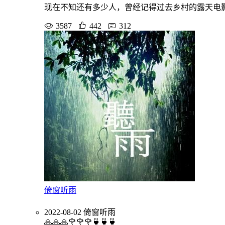
现在不知还有多少人，曾经记得过去乡村的露天电
3587
442
312
倚窗听雨
2022-08-02
倚窗听雨
🙏🙏🙏🌹🌹🌹🍵🍵🍵