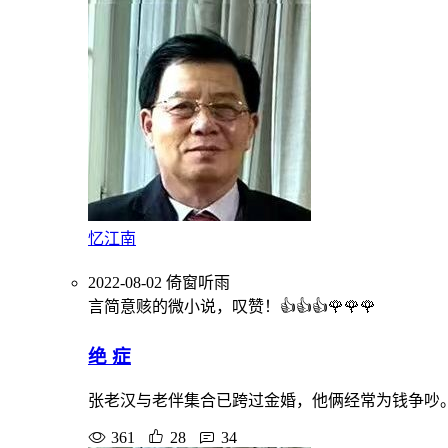
忆江南
2022-08-02
倚窗听雨
言简意赅的微小说，叹赞！👍👍👍🌹🌹🌹
绝 症
张老汉与老伴集合已跨过金婚，他俩经常为钱争吵
361
28
34