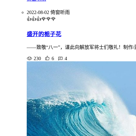
2022-08-02
倚窗听雨
👍👍👍🌹🌹🌹
盛开的栀子花
——致敬“八一”，谨此向解放军将士们敬礼！制作/蓝鳍
230
6
4