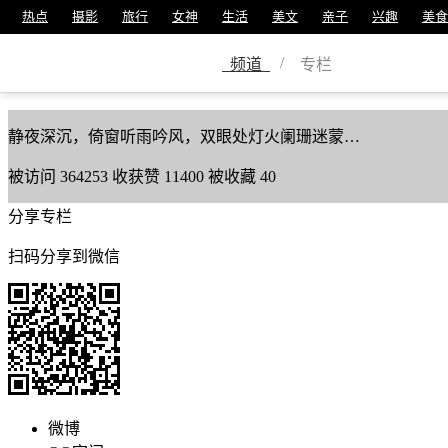
热点
摄影
旅行
女神
生活
美文
亲子
兴趣
美食
倚窗听雨
/
频道
专栏
美篇号
59110770
静夜深沉，倚窗听雨吟风，双眼处灯火阑珊迷蒙…
被访问
364253
收获赞
11400
被收藏
40
分享专栏
扫码分享到微信
微博