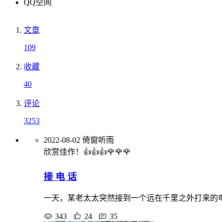
QQ空间
文章
109
收藏
40
评论
3253
2022-08-02
倚窗听雨
欣赏佳作！👍👍👍🌹🌹🌹
接 电 话
一天，某老太太突然接到一个远在千里之外打来的
343
24
35