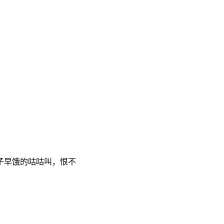
子早饿的咕咕叫，恨不