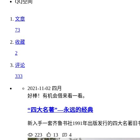
QQ空间
文章
73
收藏
2
评论
333
2021-11-02
四月
好棒！有机会借来看一看。
“四大名著”—永远的经典
新入手一套齐鲁书社1991年出版发行的四大名著
223
13
4