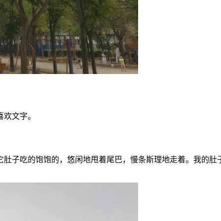
喜欢文字。
它肚子吃的饱饱的，悠闲地甩着尾巴，慢条斯理地走着。我的肚