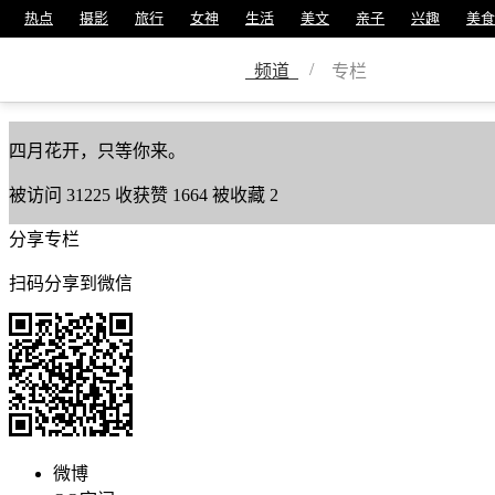
热点
摄影
旅行
女神
生活
美文
亲子
兴趣
美食
四月
/
频道
专栏
美篇号
12417367
四月花开，只等你来。
被访问
31225
收获赞
1664
被收藏
2
分享专栏
扫码分享到微信
微博