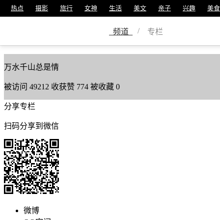
热点
摄影
旅行
女神
生活
美文
亲子
兴趣
美食
梁伟龙
/
频道
专栏
美篇号
4533328
万水千山总是情
被访问
49212
收获赞
774
被收藏
0
分享专栏
扫码分享到微信
微博