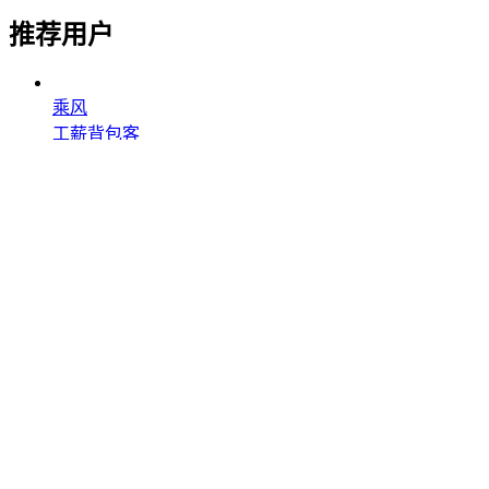
推荐用户
乘风
工薪背包客
文章数
123
粉丝数
39279
Marymiao
Mary.Miao&拍摄
文章数
77
粉丝数
31868