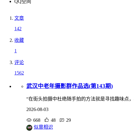
QQ空间
文章
142
收藏
1
评论
1562
武汉中老年摄影群作品选(第143期)
“在街头拍摄中杜绝随手拍的方法就是寻找趣味点
2026-08-03
668
48
29
似曾相识