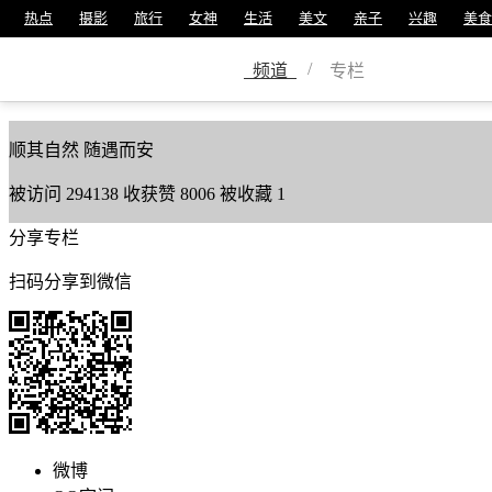
热点
摄影
旅行
女神
生活
美文
亲子
兴趣
美食
秋遲
/
频道
专栏
美篇号
3631321
顺其自然 随遇而安
被访问
294138
收获赞
8006
被收藏
1
分享专栏
扫码分享到微信
微博