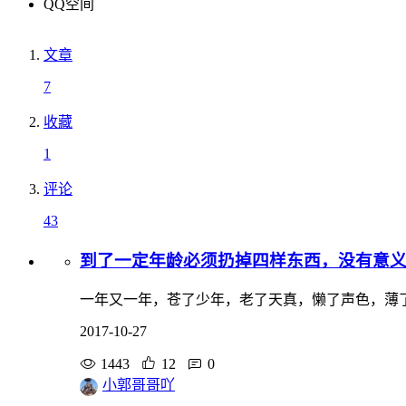
QQ空间
文章
7
收藏
1
评论
43
到了一定年龄必须扔掉四样东西，没有意义
一年又一年，苍了少年，老了天真，懒了声色，薄
2017-10-27
1443
12
0
小郭哥哥吖