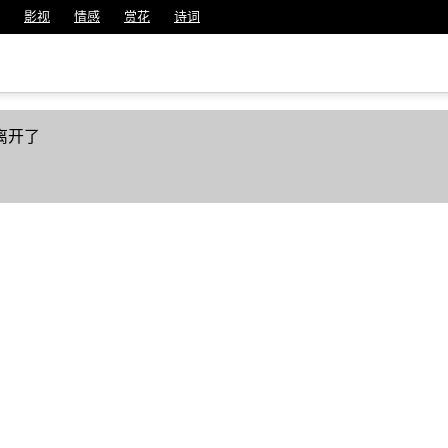
影视
情感
赏花
诗词
离开了