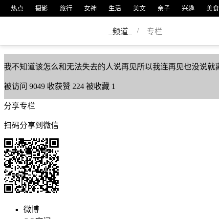
热点
摄影
旅行
女神
生活
美文
亲子
兴趣
美食
小郭哥哥吖
/
频道
专栏
美篇号
21927169
我不知道该怎么和无法失去的人说再见所以我连再见也没说就
被访问
9049
收获赞
224
被收藏
1
分享专栏
扫码分享到微信
微博