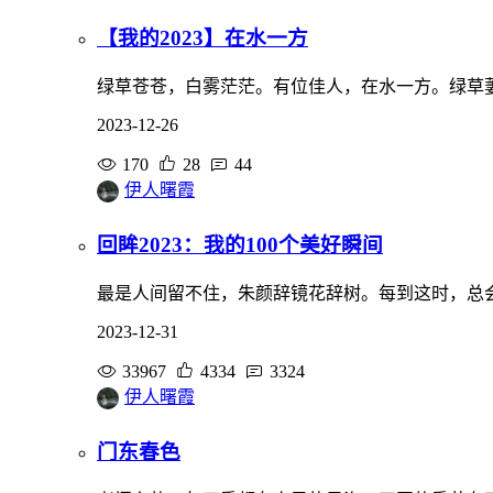
【我的2023】在水一方
绿草苍苍，白雾茫茫。有位佳人，在水一方。绿草
2023-12-26
170
28
44
伊人曙霞
回眸2023：我的100个美好瞬间
最是人间留不住，朱颜辞镜花辞树。每到这时，总
2023-12-31
33967
4334
3324
伊人曙霞
门东春色