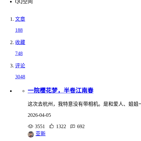
QQ空间
文章
188
收藏
748
评论
3048
一院樱花梦，半卷江南春
这次去杭州，我特意没有带相机。是和爱人、姐姐
2026-04-05
3551
1322
692
亚新