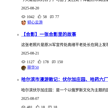
2025-08-20
1042
58
77
韧心云游
【合影】一张合影里的故事
这张老照片是原26军宣传处高绪平老处长在网上
2025-08-21
1127
178
150
丽华50
哈尔滨市漫游散记：伏尔加庄园、哈药六
哈尔滨伏尔加庄园：是一个以俄罗斯文化为主题的园林
2025-08-07
481
18
18