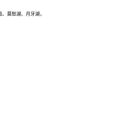
莲苑、莫愁湖、月牙湖，