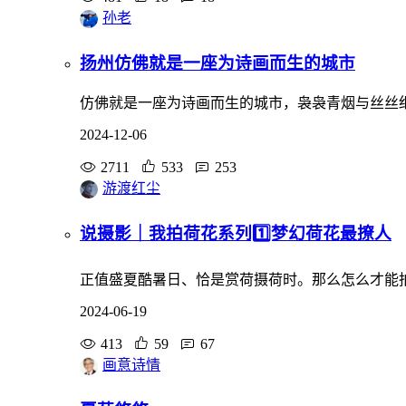
孙老
扬州仿佛就是一座为诗画而生的城市
仿佛就是一座为诗画而生的城市，袅袅青烟与丝丝
2024-12-06
2711
533
253
游渡红尘
说摄影｜我拍荷花系列1️⃣梦幻荷花最撩人
正值盛夏酷暑日、恰是赏荷摄荷时。那么怎么才能
2024-06-19
413
59
67
画意诗情