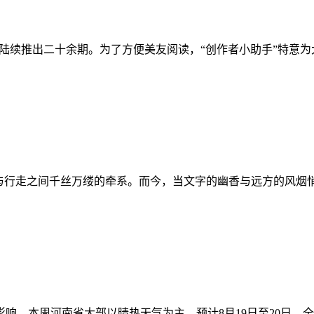
，已陆续推出二十余期。为了方便美友阅读，“创作者小助手”特意
知与行走之间千丝万缕的牵系。而今，当文字的幽香与远方的风烟
响，本周河南省大部以晴热天气为主。预计8月19日至20日，全