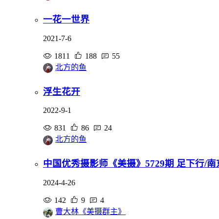
一花一世界
2021-7-6
1811
188
55
北方的鱼
浮生花开
2022-9-1
831
86
24
北方的鱼
中国优秀摄影师《美摄》5729期 足下行/
2024-4-26
142
9
4
曹大林《美摄群主》