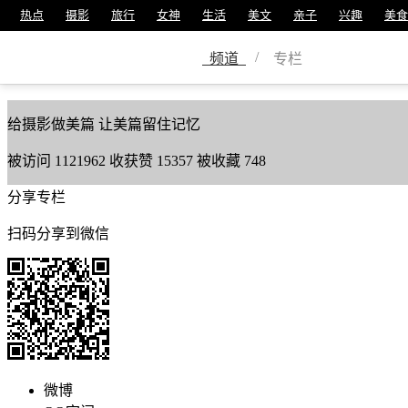
热点
摄影
旅行
女神
生活
美文
亲子
兴趣
美食
雪儿
/
频道
专栏
美篇号
1101684
给摄影做美篇 让美篇留住记忆
被访问
1121962
收获赞
15357
被收藏
748
分享专栏
扫码分享到微信
微博