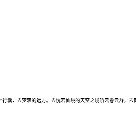
上行囊，去梦寐的远方。去恍若仙境的天空之境听云卷云舒，去