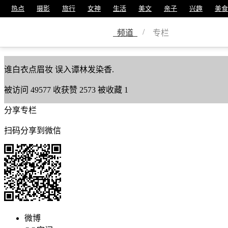
热点
摄影
旅行
女神
生活
美文
亲子
兴趣
美食
执欢°
/
频道
专栏
美篇号
105066
谁白衣点眉妆 误入谭林发染香.
被访问
49577
收获赞
2573
被收藏
1
分享专栏
扫码分享到微信
微博