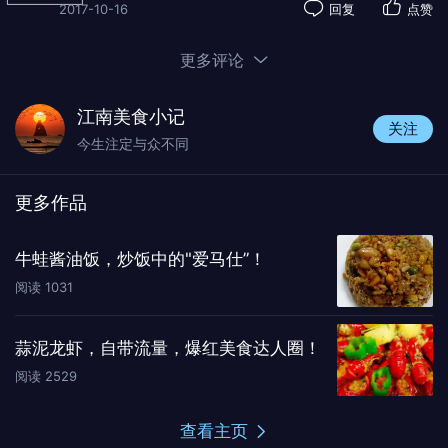
2017-10-16
回复
点赞
更多评论
江南美食小记
关注
今生注定与众不同
更多作品
牛蛙酱油饭，炒饭中的"爱马仕”！
阅读
1031
蒜泥龙虾，自带流量，爆红美食达人圈！
阅读
2529
查看主页