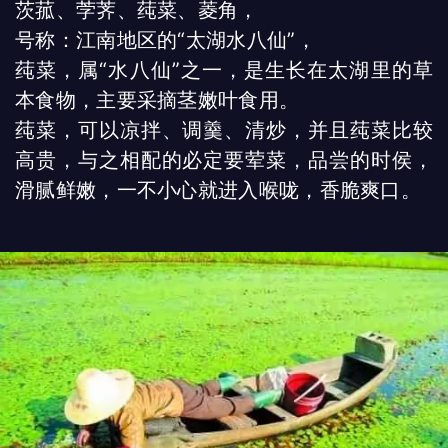
茨菰、茡荠、莼菜、菱角，
号称：江南地区的“太湖水八仙”，
莼菜，属“水八仙”之一，是生长在太湖里的草
本食物，主要采摘茎嫩叶食用。
莼菜，可以凉拌、调羹、清炒，并且莼菜比较
高贵，与之相配的必定要荤菜，品尝的时侯，
滑腻鲜嫩，一不小心就进入喉咙，香脆爽口。