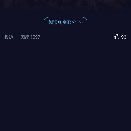
阅读剩余部分
投诉
阅读
1597
93
做莼菜银魚羹非常简单，锅中加水，放姜丝、
银魚小火慢慢炖，水开放入莼菜、火腿肠丝，
加蛋清，勾茨，调一下口味，撒上香菜、香
油、胡椒粉。