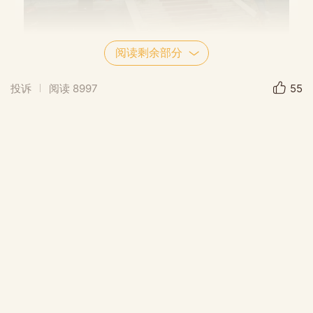
阅读剩余部分
投诉
阅读
8997
55
仁义圩位于诗礼洞内的下诗礼洞。很早以
前，就有先民定居舂陵江东岸的一些冲积平原
上。公元1334年后，罗，邓两姓先民先后进入
诗礼洞腹地定居立业。经明、清两朝，外地人
纷纷迁入，人口不断繁衍，生产力进一步发
展，结余农副产品需要交换，交换市场，在乾
坤盛世时期，选在舂陵江畔的水上交通要冲
——堡子口，至今还有“老圩坪”这个地名。后
迁入人口较多的下诗礼洞茭塘铺（今茭塘夏家
下首西北面），传说隔洞一里地，茭塘何家属