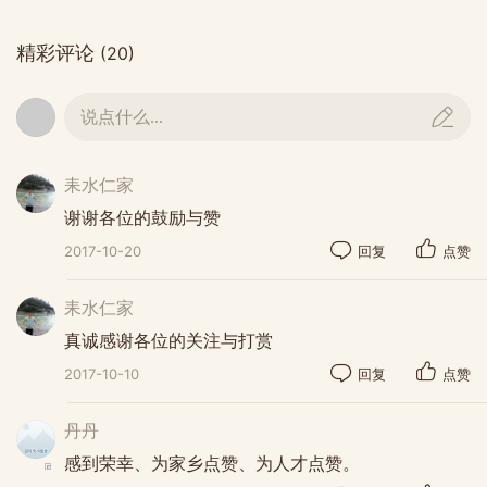
虎形，市场交易，猪仔见虎乱窜乱叫，不利市
精彩评论
(20)
场发展，故而停开。
道光五年（1825年），有人从常宁荫田圩挑来
说点什么...
一担圩坪土（俗称圩胆），撒在曾姓的一块叫
三角坪的地里（今观座曾家长山坳下），由何
耒水仁家
开任、曹学忠、曹万荫、阳擎宇、周效发、阳
谢谢各位的鼓励与赞
近光、阳德翠、蒋焕章、朱忠豹等仁人倡议，
2017-10-20
回复
点赞
并于当年7月24日签字立约在三角坪地里重新
耒水仁家
开设一个新圩场（即现在的仁义圩所在地）。
真诚感谢各位的关注与打赏
因当时此地，原有一座娘娘观，便取名为“观座
圩”。后传说仁义圩地形为荷叶形，能生财聚
2017-10-10
回复
点赞
财，又因当地人忠厚老实，热情待客，讲究仁
丹丹
义道德，便定名为“仁义圩”，并一直沿用至
感到荣幸、为家乡点赞、为人才点赞。
今。