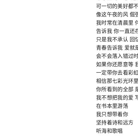
可一切的美好都
像这午夜的风 倔
我时常在清晨里 
告诉我 你一直还
只是我不承认 回
青春告诉我 爱就
会不会落入错过
如果你还愿意等 
一定带你去看彩
相信那七彩光环
你所看到的全部 
我不想把我的爱 
在书本里游荡
我只想带着你
坚持着诗和远方
听海和歌唱