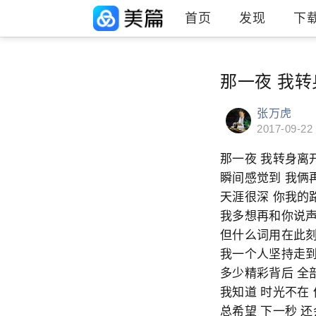
首页
发现
下
殇 (大提琴曲)|徐嘉良|htt
那一夜 我转
张万虎
2017-09-22
那一夜 我转身离
瞬间感觉到 我俩
天涯很深 你我的
我多想再和你说
但什么词用在此刻
我一个人坚持走
多少精彩背后 全
我知道 时光不在
总希望 下一秒 