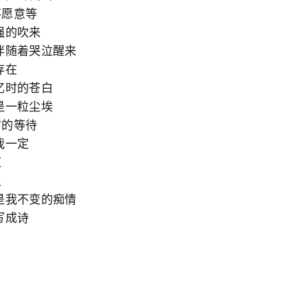
不愿意等
强的吹来
伴随着哭泣醒来
存在
忆时的苍白
是一粒尘埃
时的等待
我一定
虹
里
是我不变的痴情
写成诗