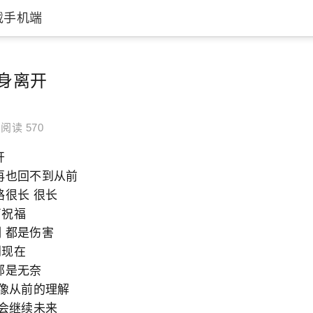
载手机端
p://imgcache.qq.com/music/photo/album_300/80/300_albumpic_80480_0
身离开
阅读 570
开
再也回不到从前
路很长 很长
声祝福
 都是伤害
到现在
部是无奈
 像从前的理解
还会继续未来