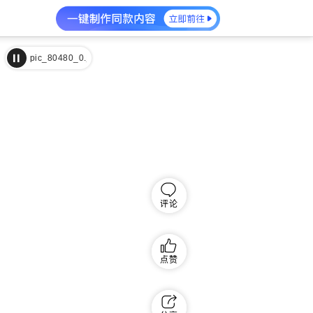
.jpg|950119
殇 (大提琴曲)|徐嘉良|http://imgcache.qq.com/music/photo/alb
评论
点赞