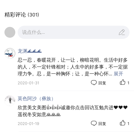
10•无题
精彩评论
(301)
入此相思网，相思撇不开。无题难索解，一任别人猜。
丁酉年七月初六
说点什么...
龙渊🌊🌊🌊
忍一忍，春暖花开，让一让，柳暗花明。生活中好多
的人，不一定针锋相对；人生中的好多事，不一定据
理力争。忍，是一种胸怀；让，是一种心怀
...
展开
2020-01-31
回复
1
莫色阿沙（彝族）
欣赏美文美图👍👍👍诚邀你点击回访互勉共进❤️❤️❤️
遥祝冬安如意🙏🙏🙏
2020-01-19
回复
1
五律十首:
01•处暑日有题