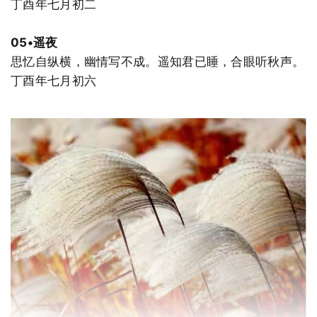
丁酉年七月初二
05•遥夜
思忆自纵横，幽情写不成。遥知君已睡，合眼听秋声。
丁酉年七月初六