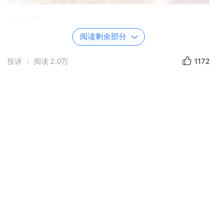
06•无题
说是最无情，山盟从未轻。怜君多缱绻，日日唤卿卿。
阅读剩余部分
丁酉年七月初六
投诉
阅读
2.0万
1172
07•秋雨
余热不曾褪，偶凭风雨催。秋窗萧瑟里，更递一声雷。
丁酉年七月初六
08•无题
谐风情思远，飘雨落花堆。流转余生里，同君爱一回。
丁酉年七月初六
09•秋情
花辞莺梦少，叶藉雨声多。遍顾眉间意，秋风莫奈何。
丁酉年七月初六