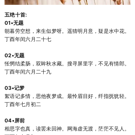
五绝十首:
01•无题
朝暮劳空想，来生似梦呀。遥猜明月意，疑是水中花。
丁酉年闰六月二十七
02•无题
怅惘结柔肠，双眸秋水藏。搜寻屏里字，不见有情郎。
丁酉年闰六月二十九
03•记梦
絮语记多情，思他夜梦成。最怜眉目好，纤指抚犹轻。
丁酉年七月初二
04•屏前
相思字也真，读罢未回神。网海虚无渡，茫茫不见人。