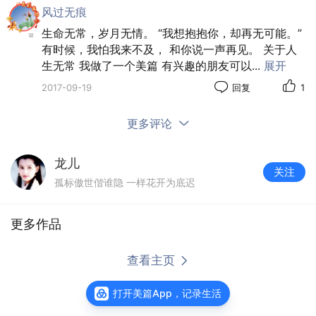
风过无痕
暑热初消尽，秋蝉少力啼。流云随聚散，行客任东西。
生命无常，岁月无情。 “我想抱抱你，却再无可能。”
蝶倦浑无梦，诗成未有题。余生心所寄，莫使堕尘泥。
有时候，我怕我来不及， 和你说一声再见。 关于人
丁酉年七月初二
生无常 我做了一个美篇 有兴趣的朋友可以
...
展开
2017-09-19
回复
1
02•皎皎
所虑因何事，深情转薄情。逢秋多索寞，入梦欠分明。
更多评论
诱惑身边拒，温柔心上铭。一如光皎皎，圆缺亦倾城、
丁酉七月初四
龙儿
关注
孤标傲世偕谁隐 一样花开为底迟
03•入梦
密约真难候，草虫屋外喧。看人犹说笑，顾我却心烦。
更多作品
空藉多情字，何堪薄幸魂。相逢凭夜梦，依旧不能言。
丁酉年七月初六
婚姻不忍细看
阅读
1416
04•解意
打开美篇App，记录生活
入耳虫声小，吹衣风影长。栏边堆落叶，指隙过流光。