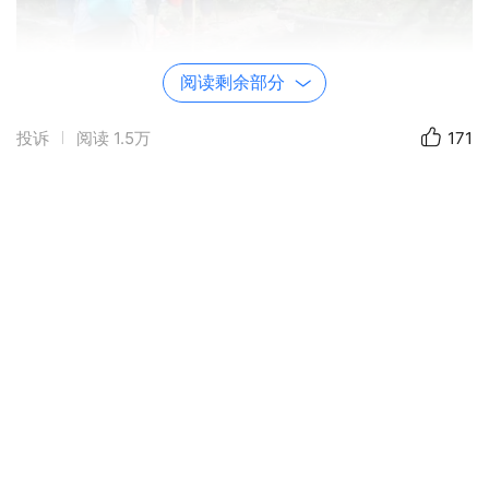
阅读剩余部分
投诉
阅读
1.5万
171
爬啊爬，汗水和着雨水。淋雨了，吃点小L她们带的姜
片；累了拍拍照补充点给养再走。走走玩玩，玩玩走
走。山路前面还是山路，其实根本没有路，只是山民和
驴友踏出的印记。无数个S弯后，我们从林间走出，海
拔逐渐升高，灌木植被稀疏起来，高山草甸初露身段。