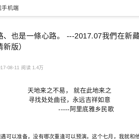
载手机端
No Fear In My Hea
、也是一條心路。 ---2017.07我們在
日清新版）
17-08-11
阅读 1.4万
天地来之不易， 就在此地来之
寻找处处曲径，永远吉祥如意
-----阿里底雅乡民歌
相遇可以准备，没有哪次重逢可以预演。这个七月，我就和