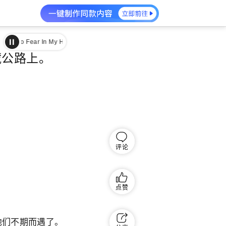
rt|朴树|http://imgcache.qq.com/music/photo/album_300/85/300_albumpic_2
新藏公路上。
评论
点赞
他们不期而遇了。