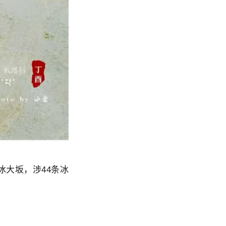
冰大坂，涉44条冰