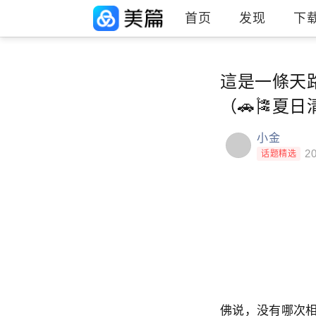
首页
发现
下
這是一條天路
（🚗🎏夏
小金
20
话题精选
佛说，没有哪次