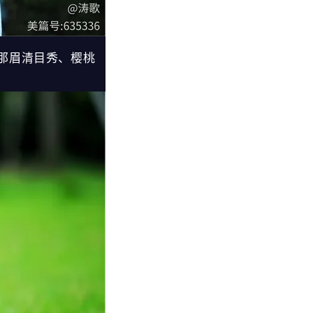
那眉清目秀、樱桃