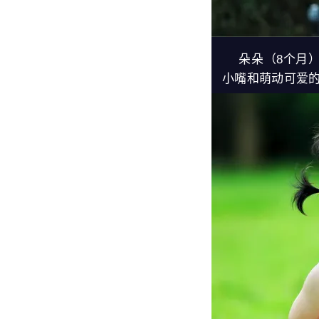
朵朵（8个月）
小嘴和萌动可爱