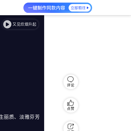
又见炊烟升起
评论
点赞
生丽质、淡雅芬芳