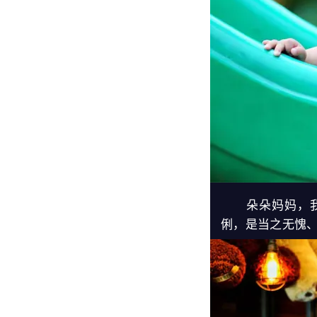
朵朵妈妈，我的
俐，是当之无愧