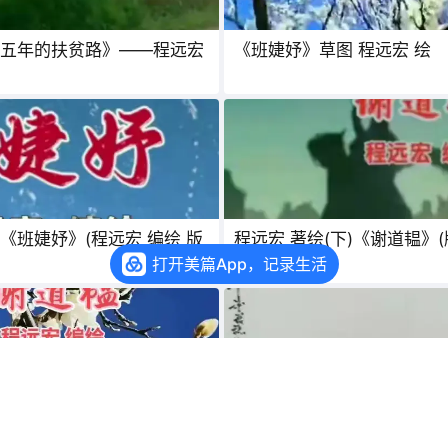
五年的扶贫路》——程远宏
《班婕妤》草图 程远宏 绘
婕妤》(程远宏 编绘 版
程远宏 著绘(下)《谢道韫》
究)
打开美篇App，记录生活
《谢道韫》(版权所有 违者必
大型连环画书法家《卫夫人