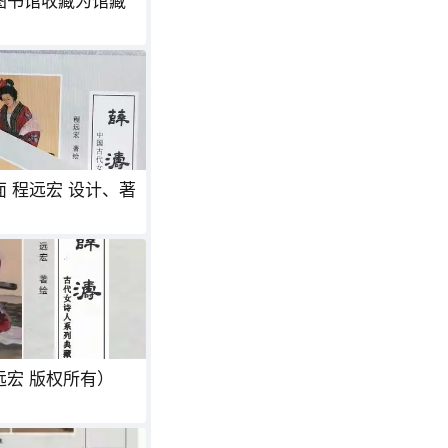
图书馆收藏为馆藏
 程远宏 设计、著
看《薛涛》，读唐诗。（程远宏 版权所有）