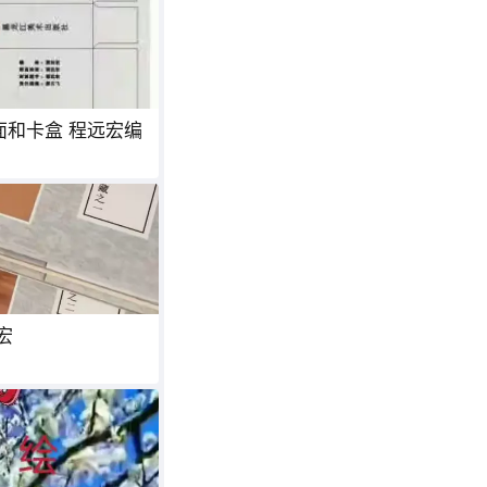
 程远宏编
 程远宏