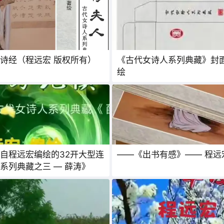
看《许穆夫人》学诗经（程远宏 版权所有）
《古代女诗人系列典藏》封面和卡盒
绘
自程远宏编绘的32开大型连
——《出书有感》——
系列典藏之三 — 薛涛》