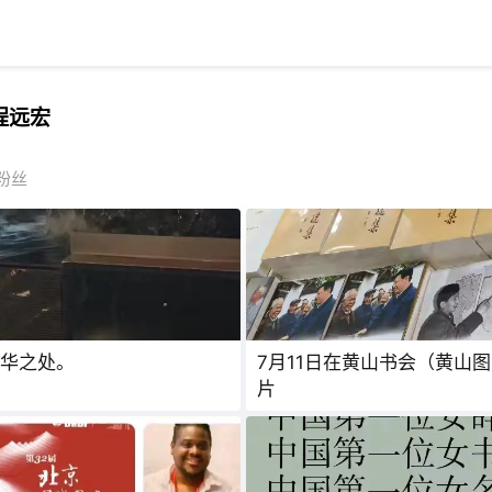
程远宏
粉丝
华之处。
7月11日在黄山书会（黄山
片