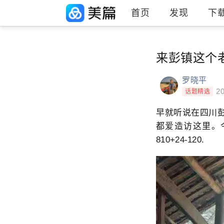
首页
发现
下
来彭镇这个
罗晓平
20
话题精选
早就听说在四川
都爱造访这里。
810+24-120.