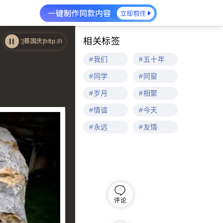
相关标签
che.qq.com/music/photo/album_300/01/300_albumpic_199201_0.jpg|25
#我们
#五十年
#同学
#同窗
#岁月
#相聚
#情谊
#今天
#永远
#友情
评论