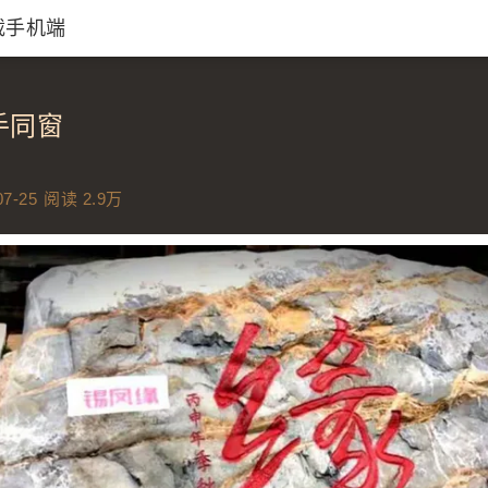
载手机端
同一首歌|蔡国庆|http://imgca
手同窗
07-25
阅读 2.9万