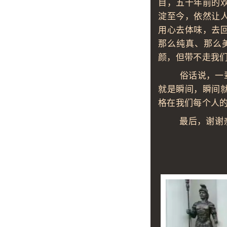
目，五十年前的
淀至今，依然让
用心去体味，去
那么纯真、那么
颜，但带不走我
俗话说，一辈子
就是瞬间，瞬间
格在我们每个人
最后，谢谢亲
2017年