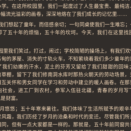
小学。在这所校园里，我们一起度过了人生最宝贵、最纯洁
一幅流光溢彩的画卷，深深地烙在了我们成长的记忆里……
想起了童年，而倍感亲切；一句同桌使我们一生难忘；
却了五十年的烦恼，五十年的坎坷。今天，我们在这里找
我们笑过，打过，闹过；学校简陋的操场上，有我们欢
基甸的茅屋、消失的寸轨火车，不知萦绕着我们多少童年的
了我们幼嫩的汗水，泥土的芬芳又留给了我们甜甜的回味
的草棚，留下了我们修南洞水库时那热火朝天的劳动场景，
相互关怀和男女同学在学习和劳动中建立的暖人画卷。在那
向社会，进工厂到农村，参军入伍驻北疆，青春的岁月写
也是财富。
悠；五十年寒来暑往。我们体味了生活所赋予的艰辛
雪风霜，我们历经了岁月的沧桑和时代的变迁。尽管我们所
相同，但有一点大家都是一样的。那就是，五十年前同窗共