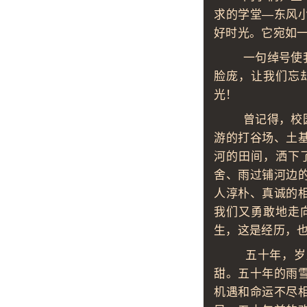
求的学堂—东风
好时光。它宛如
一句绰号使我们
脸庞，让我们忘
光！
曾记得，校园里
游的打谷场、土
河的田间，洒下
舍、雨过铺河边
人淳朴、真诚的
我们又勇敢地走
生，这是经历，
五十年，岁月悠
甜。五十年的雨
机遇和命运不尽