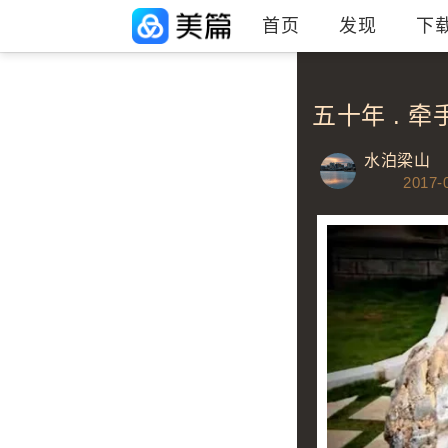
首页
发现
下
五十年 . 牵
水泊梁山
2017-