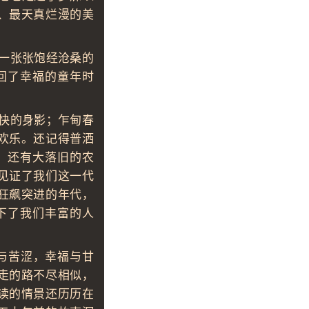
、最天真烂漫的美
一张张饱经沧桑的
回了幸福的童年时
快的身影；乍甸春
欢乐。还记得普洒
；还有大落旧的农
见证了我们这一代
狂飙突进的年代，
下了我们丰富的人
与苦涩，幸福与甘
走的路不尽相似，
读的情景还历历在