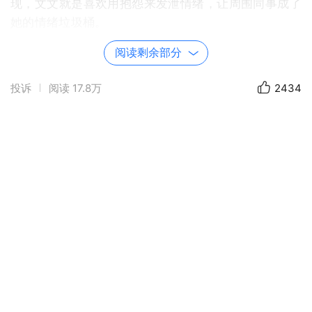
现，文文就是喜欢用抱怨来发泄情绪，让周围同事成了
她的情绪垃圾桶。
阅读剩余部分
又一次公司制度改革，文文听了恨恨地说：“经理是不
是傻逼啊，平时什么垃圾合作都接，现在又搞出这个破
投诉
阅读
17.8万
2434
改革，这周六又要加班了，一天天过地真没意思，我劝
大家，早撤了得了，照这么改革下去，大家伙儿迟早都
喝西北风。”
文文过于专注地抱怨，完全没注意到背后经理的到来，
可想而知，最后文文灰溜溜地离开了公司，成为了我的
前同事。