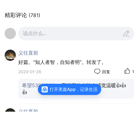
精彩评论
(781)
说点什么...
义往直前
好篇。“知人者智，自知者明”。转发了。
雨果说过，“当世界无情时我多情，当世界多情时我欢
2020-01-26
回复
1
喜。”
希望53811932
：高情商的人让人感觉温暖👍👍
打开美篇App，记录生活
👍
其实每个人在工作中都可能遇到挫折，陷入职业发展的
低谷，需要适当地发发牢骚、排解排解压力。可是，一
旦你养成抱怨的习惯，内心形成抱怨的思维模式，就会
义往直前
逐渐丧失对工作的热爱，根本体悟不到自身成长带来的
好文章。受益匪浅。“愿你成为这样的人，看透人生
快乐和幸福。
而不消极，不管世风如何浮躁，都尽量保持一份高
雅、恬静和淡然的高情商”。我照此努力。