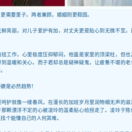
，更需要里子。两者兼顾，婚姻则更稳固。
光鲜亮丽，对儿子爱护有加，对丈夫更是贴心到无微不至。
加班工作，心里极度压抑郁闷，他虽是家里的顶梁柱，但也
得到温暖和关心。而子君却总是疑神疑鬼，让疲惫不堪的老
中。
扬镳是必然趋势！
暖呵护就像一缕春风，在漫长的加班岁月里润物细无声的滋
于那颗漂浮不定的心被凌玲的温柔贴心给拐走了。凌玲于陈
竟找个能懂自己的人何其难。