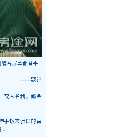
刻隔着屏幕都替平
——题记
、或为名利，都会
。
伸手饭来张口的富
 。