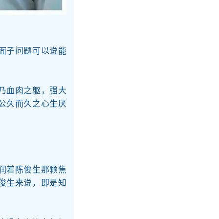
面子问题可以说能
乃血肉之躯，强大
公久而久之心生厌
润着陈俊生那颗焦
俊生来说，即是知