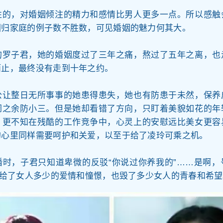
性的，对婚姻倾注的精力和感情比男人更多一点。所以感触
回归家庭的例子数不胜数，可见婚姻的魅力何其大。
的罗子君，她的婚姻度过了三年之痛，熬过了五年之离，也
而止，最终没有走到十年之约。
公让整日无所事事的她患得患失，她也有防患于未然，保养
闲之余防小三。但是她却看错了方向，只盯着美貌如花的年
，更不知在残酷的工作竞争中，心灵上的安慰远比美女更容
的心里同样需要呵护和关爱，以至于给了凌玲可乘之机。
婚时，子君只知道卑微的反驳“你说过你养我的”……是啊，
，给了女人多少的爱情和憧憬，也毁了多少女人的青春和希