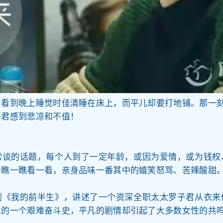
，看到晚上睡觉时佳清睡在床上，而平儿却要打地铺。那一
子君感到悲凉和不值！
常谈的话题，每个人到了一定年龄，或因为爱情，或为钱权
去瞧一瞧看一看，亲身品味一番其中的嬉笑怒骂、苦辣酸甜
剧《我的前半生》，讲述了一个资深全职太太罗子君从衣来
的一个艰难奋斗史，平凡的剧情却引起了大多数女性的共鸣