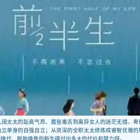
从阔太太的趾高气昂、嚣张毒舌到离异女人的迷茫无措、卑
独立单身的自强自立；从资深的全职太太修炼成睿智优雅的
朝换代、脱胎换骨的新生得付出多大的代价和努力呀。