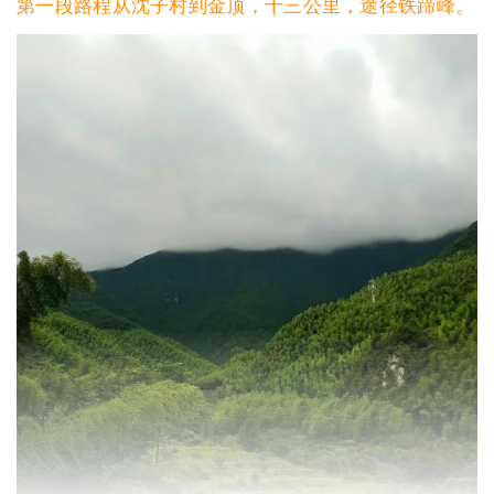
第一段路程从沈子村到金顶，十三公里，途径铁蹄峰。