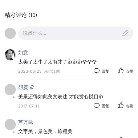
精彩评论
(10)
说点什么...
如意
太美了太牛了太有才了👍👍👍🌹🌹🌹
2023-03-23
来自江西
回复
点赞
胡慶 🍃
美景还得如此美文表述 才能赏心悦目👍
2017-07-11
回复
点赞
芦万武
文字美，景色美，旅程美