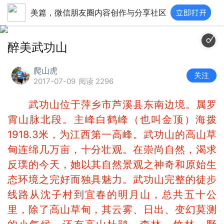
美篇，微信朋友圈内容创作与分享社区
醉美武功山
爬山虎
关注
2017-07-09
阅读 2296
武功山位于萍乡市芦溪县东南边境。属罗
霄山脉北段。主峰白鹤峰（也叫金顶）海拨
1918.3米，为江西第一高峰。武功山的高山草
甸连绵几万亩，十分壮观。在崇尚自然，渴求
反璞的今天，她以其自然景观之神奇和原始生
态环境之完好而独具魅力。武功山完整的徒步
线路从沈子村到宜春的明月山，总共五十公
里，除了高山草甸，其云雾、日出、变幻莫测