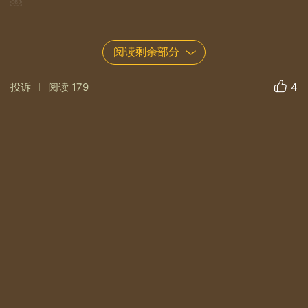
￼
若信，请重视你身边的每一次相遇，若爱，请珍惜你身
阅读剩余部分
边的每一份感情，今生所有的相遇，都是为了还债，和
亲人之间，把亲情弥补；和朋友之间，把友情偿还；和
投诉
阅读
179
4
恋人之间，把爱情补全。这些情债，来自上辈子积赞。
前世不欠，今生不见，今生相见，为了还债，请珍惜每
一次遇见，那是上辈子的缘，请珍惜身边的人儿，那是
你欠下的债。
更新于 2017-07-06